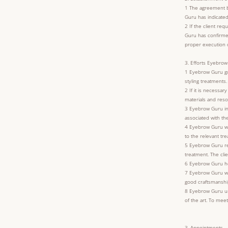
1 The agreement b
Guru has indicated 
2 If the client re
Guru has confirmed
proper execution 
3. Efforts Eyebro
1 Eyebrow Guru gu
styling treatments.
2 If it is necessa
materials and res
3 Eyebrow Guru inf
associated with the
4 Eyebrow Guru wil
to the relevant tr
5 Eyebrow Guru res
treatment. The clie
6 Eyebrow Guru he
7 Eyebrow Guru wil
good craftsmanshi
8 Eyebrow Guru un
of the art. To mee
3. Appointments