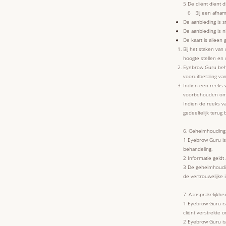
5 De cliënt dient 
6 Bij een afname 
De aanbieding is 
De aanbieding is n
De kaart is alleen
Bij het staken van
hoogte stellen en 
Eyebrow Guru beho
vooruitbetaling va
Indien een reeks 
voorbehouden om d
Indien de reeks v
gedeeltelijk terug
6. Geheimhouding
1 Eyebrow Guru is 
behandeling.
2 Informatie geldt a
3 De geheimhouding
de vertrouwelijke 
7. Aansprakelijkhe
1 Eyebrow Guru is
cliënt verstrekte 
2 Eyebrow Guru is 