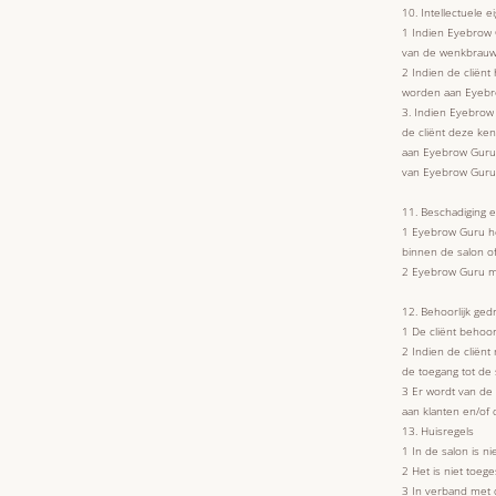
10. Intellectuele 
1 Indien Eyebrow G
van de wenkbrauwen
2 Indien de cliënt
worden aan Eyebro
3. Indien Eyebrow 
de cliënt deze ke
aan Eyebrow Guru
van Eyebrow Guru.
11. Beschadiging en
1 Eyebrow Guru hee
binnen de salon of
2 Eyebrow Guru meld
12. Behoorlijk ged
1 De cliënt behoo
2 Indien de cliënt
de toegang tot de
3 Er wordt van de
aan klanten en/of 
13. Huisregels
1 In de salon is n
2 Het is niet toeg
3 In verband met d