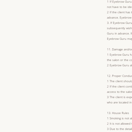
1 If Eyebrow Guru 
not have to be ide
2 If the client ha
advance. Eyebrow 
3. If Eyebrow Guru
subsequently wish
Guru in advance. 
Eyebrow Guru may a
11. Damage and/or
1 Eyebrow Guru has
the salon or the c
2 Eyebrow Guru alw
12. Proper Conduc
1 The client shoul
2 If the client co
access to the salo
3 The client is ex
who are located in
13. House Rules
1 Smoking is not al
2 It is not allowe
3 Due to the detail