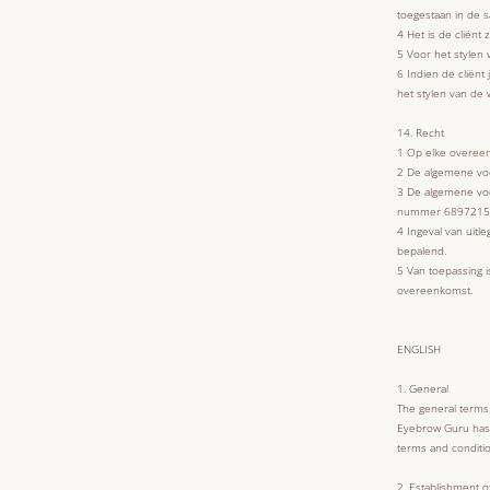
toegestaan in de s
4 Het is de cliën
5 Voor het stylen
6 Indien de cliën
het stylen van de
14. Recht
1 Op elke overeen
2 De algemene voo
3 De algemene vo
nummer 68972156.
4 Ingeval van uit
bepalend.
5 Van toepassing i
overeenkomst.
ENGLISH
1. General
The general terms 
Eyebrow Guru has d
terms and condition
2. Establishment 