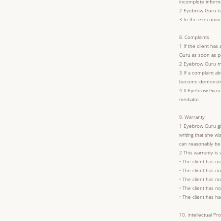
incomplete informa
2 Eyebrow Guru is n
3 In the execution
8. Complaints
1 If the client ha
Guru as soon as po
2 Eyebrow Guru mu
3 If a complaint a
become demonstrabl
4 If Eyebrow Guru 
mediator.
9. Warranty
1 Eyebrow Guru giv
writing that she w
can reasonably be 
2 This warranty is v
• The client has 
• The client has n
• The client has no
• The client has n
• The client has h
10. Intellectual Pr