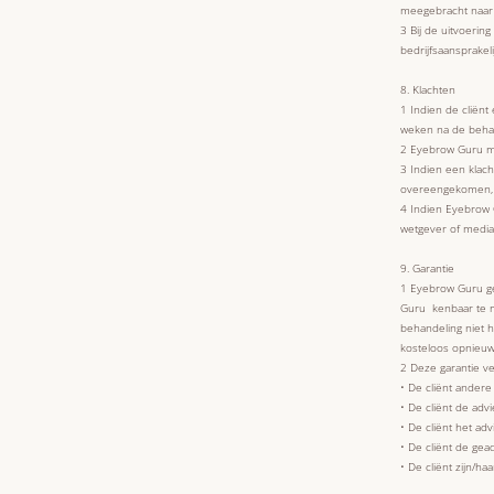
meegebracht naar 
3 Bij de uitvoeri
bedrijfsaansprakel
8. Klachten
1 Indien de cliënt
weken na de behan
2 Eyebrow Guru m
3 Indien een klac
overeengekomen, te
4 Indien Eyebrow 
wetgever of media
9. Garantie
1 Eyebrow Guru gee
Guru kenbaar te ma
behandeling niet 
kosteloos opnieuw 
2 Deze garantie ver
• De cliënt ander
• De cliënt de adv
• De cliënt het ad
• De cliënt de gea
• De cliënt zijn/