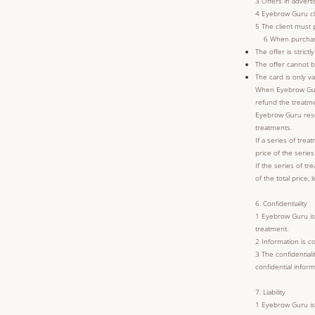
3 Offers in adverti
4 Eyebrow Guru cle
5 The client must 
6 When purchasing 
The offer is strictl
The offer cannot 
The card is only v
When Eyebrow Guru'
refund the treatme
Eyebrow Guru reser
treatments.
If a series of trea
price of the series
If the series of t
of the total price
6. Confidentiality
1 Eyebrow Guru is o
treatment.
2 Information is co
3 The confidentiali
confidential inform
7. Liability
1 Eyebrow Guru is