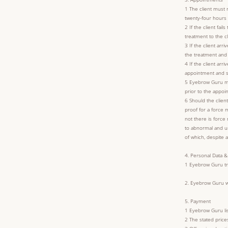
1 The client must 
twenty-four hours 
2 If the client fai
treatment to the cl
3 If the client ar
the treatment and s
4 If the client ar
appointment and sti
5 Eyebrow Guru mus
prior to the appoi
6 Should the clien
proof for a force m
not there is force
to abnormal and u
of which, despite a
4. Personal Data &
1 Eyebrow Guru tre
2. Eyebrow Guru wil
5. Payment
1 Eyebrow Guru list
2 The stated price