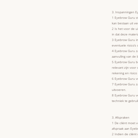
3. Inspanningen 
1 Eyebrow Guru s
kan bestaan uit v
2 Is het voor de u
in dat deze materi
3 Eyebrow Guru inf
eventuele risico’
4 Eyebrow Guru zal 
aanvulling van de 
5 Eyebrow Guru be
relevant zijn voor
rekening en risico
6 Eyebrow Guru ver
7 Eyebrow Guru za
uitvoeren.
8 Eyebrow Guru ver
techniek te gebrui
3. Afspraken
1 De cliënt moet v
afspraak aan Eye
2 Indien de cliënt