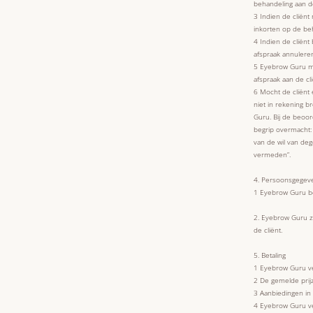
behandeling aan d
3 Indien de cliënt
inkorten op de be
4 Indien de cliënt
afspraak annulere
5 Eyebrow Guru moe
afspraak aan de cl
6 Mocht de cliënt
niet in rekening br
Guru. Bij de beoor
begrip overmacht:
van de wil van de
vermeden”.
4. Persoonsgegeve
1 Eyebrow Guru be
2. Eyebrow Guru z
de cliënt.
5. Betaling
1 Eyebrow Guru ver
2 De gemelde prijz
3 Aanbiedingen in 
4 Eyebrow Guru ver